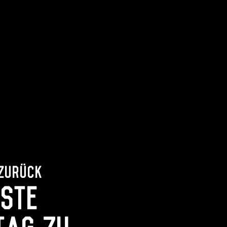
 zurück
ste
tag zu