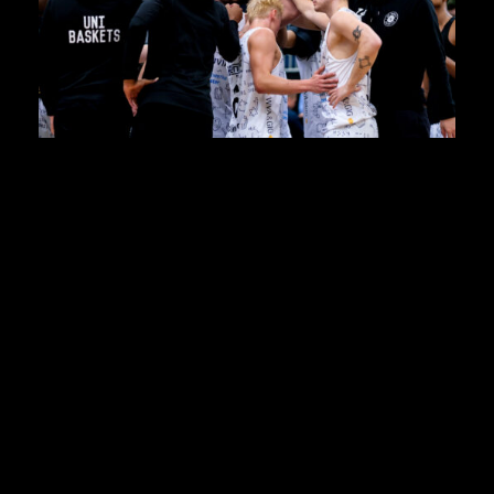
Die Trainerstimmen:
Götz Rohdewald, Cheftrainer der Uni Baskets:
„Glückwunsch an Aleksandar und seine Mannschaft,
die ein gutes Spiel gemacht hat. Auf der anderen
Seite fühle ich mich ein bisschen wie Virgil Matthews
von Nürnberg, der in seinem Heimspiel gegen uns
eine Mannschaft gesehen hat, die nicht gekämpft hat,
nicht da war und die gegen eine Mannschaft gespielt