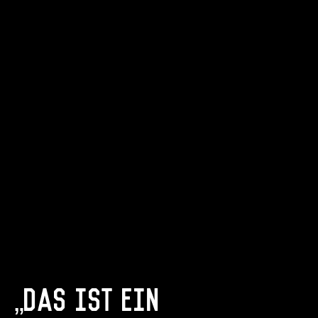
war da gefühlt gut im Spiel und so war es schwierig,
ihnen etwas wegzunehmen. Wenn alle Spieler
beteiligt sind, sie gut rausgespielte Würfe treffen, das
macht es der Verteidigung deutlich schwerer. Das ist
heute passiert.“
„Das ist ein