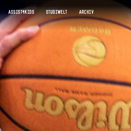
Assist4Kids
Studiwelt
Archiv