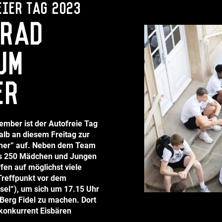
eier Tag 2023
rrad
um
er
ember ist der Autofreie Tag
alb an diesem Freitag zur
ner“ auf. Neben dem Team
ls 250 Mädchen und Jungen
en auf möglichst viele
 Treffpunkt vor dem
sel“), um sich um 17.15 Uhr
 Berg Fidel zu machen. Dort
gakonkurrent Eisbären