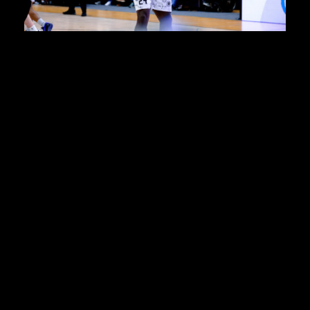
„Jason wird uns fehlen, weil er uns einfach immer
sehr viel Herz gegeben hat, ähnlich wie Oli, sehr viel
Kampfgeist mit seiner Physis. Er war beim Rebound
in der Defense sehr, sehr präsent, was uns viel
gegeben hat in der Saison“, erklärt Baskets-Coach
Götz Rohdewald und bedauert: „Jason sucht eher die
Herausforderung in der ProA und nicht in der ProB,“
Rohdewald verabschiedet den 24-Jährigen mit
warmen Worten: „Jason ist ein toller Junge, der viel
Charakter und viel Herz hat. Er wird uns auch im
Training und darüber hinaus sehr fehlen. Ich wünsche
ihm, dass er einen guten Platz findet, wo er seinen
sportlichen Weg weitergehen kann.“