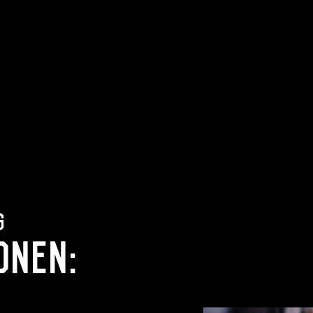
g
onen: