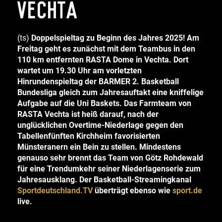
Vechta
(ts)
Doppelspieltag zu Beginn des Jahres 2025! Am
Freitag geht es zunächst mit dem Teambus in den
110 km entfernten RASTA Dome in Vechta. Dort
wartet um 19.30 Uhr am vorletzten
Hinrundenspieltag der BARMER 2. Basketball
Bundesliga gleich zum Jahresauftakt eine kniffelige
Aufgabe auf die Uni Baskets. Das Farmteam von
RASTA Vechta ist heiß darauf, nach der
unglücklichen Overtime-Niederlage gegen den
Tabellenfünften Kirchheim favorisierten
Münsteranern ein Bein zu stellen. Mindestens
genauso sehr brennt das Team von Götz Rohdewald
für eine Trendumkehr seiner Niederlagenserie zum
Jahresausklang. Der Basketball-Streamingkanal
Sportdeutschland.TV
überträgt ebenso wie
sport.de
live.