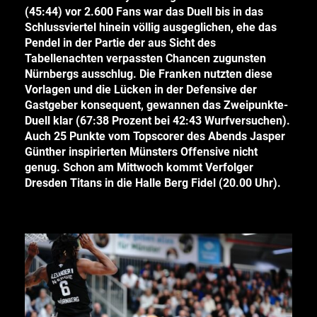
(45:44) vor 2.600 Fans war das Duell bis in das
Schlussviertel hinein völlig ausgeglichen, ehe das
Pendel in der Partie der aus Sicht des
Tabellenachten verpassten Chancen zugunsten
Nürnbergs ausschlug. Die Franken nutzten diese
Vorlagen und die Lücken in der Defensive der
Gastgeber konsequent, gewannen das Zweipunkte-
Duell klar (67:38 Prozent bei 42:43 Wurfversuchen).
Auch 25 Punkte vom Topscorer des Abends Jasper
Günther inspirierten Münsters Offensive nicht
genug. Schon am Mittwoch kommt Verfolger
Dresden Titans in die Halle Berg Fidel (20.00 Uhr).