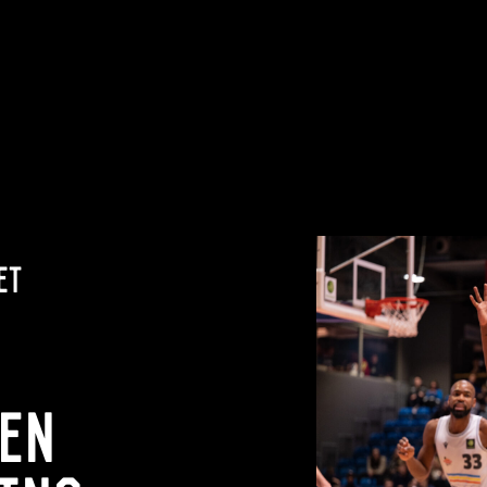
et
en