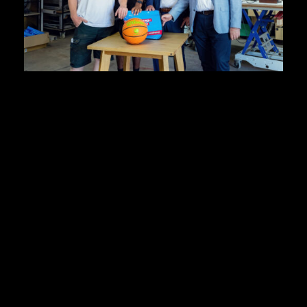
Sport und Handwerk
identitätsstiftend
Dass dieser Weg möglich ist, zeigt der Münsteraner
Spieler Adam Touray. Der 30-Jährige
verlängerte erst
kürzlich seinen Vertrag bei den Uni Baskets
. Jetzt hat
er auch einen Ausbildungsvertrag in der Tasche. Seit
August erlernt er das Tischlerhandwerk bei dem
Betrieb Kawentsmann in Nottuln. Touray: „Ich freue
mich, dass ich neben dem Basketball jetzt meine