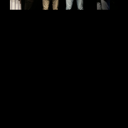
Die 1971 ins Leben gerufene, beliebte Sportlerwahl
richteten traditionell die Westfälischen Nachrichten
aus, durch die diesmal Thomas Rellmann und
erstmals Jonas Austermann führten. Moderator
Rellmann wandte sich bei der Ehrung an Götz
Rohdewald: „Ausverkauft ist kein Fremdwort für euch.
Wie ist das, wenn man in so ein Hexenkessel
hereinkommt?“ Für den Cheftrainer der Uni Baskets
sei vor allem der Saisonanfang schwierig gewesen.
„Ich war ja sehr lange aus dem Geschäft raus. Gleich
beim ersten Heimspiel gegen Hagen mit Verlängerung
war ordentlich was los. Da hat es mich hin und
wieder mitgerissen, mehr als es vielleicht sein sollte.
Jetzt geht es besser nach einigen Spielen mehr. Aber