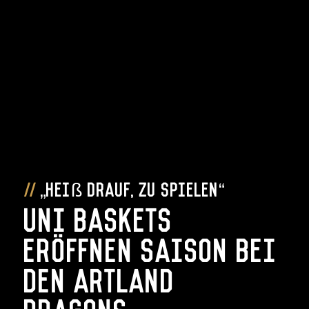
„Heiß drauf, zu spielen“
Uni Baskets
eröffnen Saison bei
den Artland
Dragons