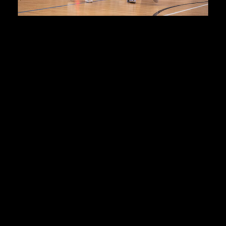
Zum Spielverlauf:
Cheftrainer Björn Harmsen:
„Meinen Glückwunsch
an die Tübinger. Sie haben am Ende verdient
gewonnen. Sie sind super reingekommen, wie im
Hinspiel. Wir haben geschafft, mit viel Einsatz,
Intensität wieder ins Spiel zurückzufinden. Dann
haben wir leider in der zweiten Halbzeit gegen viel
Druck der Tübinger einige dumme Fehler gemacht, die
leider einmal dazu geführt haben, dass sich Cosmo
wohl schwerer verletzt hat und Darien mit dem
zweiten Unsportlichen das Feld verlassen musste. Da
waren wir natürlich ganz schön unterbesetzt. Im