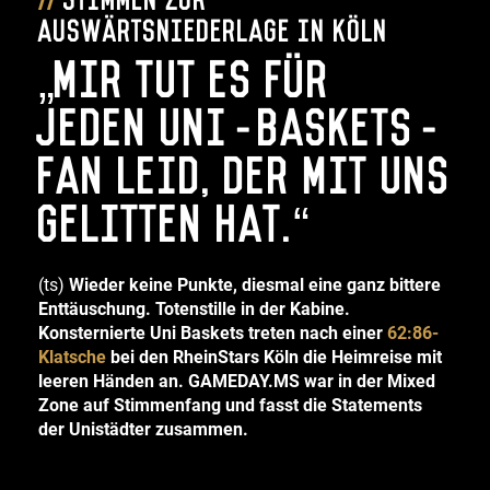
Auswärtsniederlage in Köln
„Mir tut es für
jeden Uni-Baskets-
Fan leid, der mit uns
gelitten hat.“
(ts)
Wieder keine Punkte, diesmal eine ganz bittere
Enttäuschung. Totenstille in der Kabine.
Konsternierte Uni Baskets treten nach einer
62:86-
Klatsche
bei den RheinStars Köln die Heimreise mit
leeren Händen an. GAMEDAY.MS war in der Mixed
Zone auf Stimmenfang und fasst die Statements
der Unistädter zusammen.