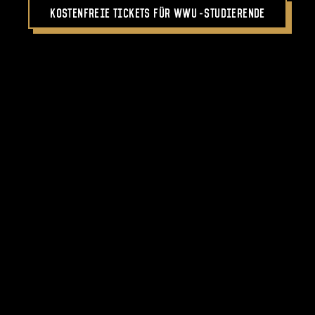
Kostenfreie Tickets für WWU-Studierende
Positive Aspekte des
Offensivspiels in Gießen
Im Gepäck aus Gießen hatten die WWU Baskets die
Gewissheit, ihr Offensivspiel gegen ein Topteam der
Liga einen guten Schritt nach vorn gebracht zu
haben. Aber zweifellos auch: „90 Punkte in Gießen
waren ein bisschen viel, haben wir noch nicht
bekommen diese Saison. Da müssen wir wieder