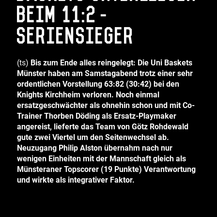
beim 11:2-
Seriensieger
(ts)
Bis zum Ende alles reingelegt: Die Uni Baskets
Münster haben am Samstagabend trotz einer sehr
ordentlichen Vorstellung 63:82 (30:42) bei den
Knights Kirchheim verloren. Noch einmal
ersatzgeschwächter als ohnehin schon und mit Co-
Trainer Thorben Döding als Ersatz-Playmaker
angereist, lieferte das Team von Götz Rohdewald
gute zwei Viertel um den Seitenwechsel ab.
Neuzugang Philip Alston übernahm nach nur
wenigen Einheiten mit der Mannschaft gleich als
Münsteraner Topscorer (19 Punkte) Verantwortung
und wirkte als integrativer Faktor.