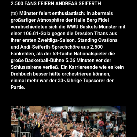
2.500 FANS FEIERN ANDREAS SEIFERTH
(ts)
Münster feiert enthusiastisch: In abermals
großartiger Atmosphäre der Halle Berg Fidel
verabschiedeten sich die WWU Baskets Münster mit
einer 106:81-Gala gegen die Dresden Titans aus
ihrer ersten Zweitliga-Saison. Standing Ovations
und Andi-Seiferth-Sprechchöre aus 2.500
Fankehlen, als der 53-fache Nationalspieler die
große Basketball-Bühne 5:36 Minuten vor der
Schlusssirene verließ. Ein Karriereende wie es kein
Drehbuch besser hätte orchestrieren können,
einmal mehr war der 33-Jährige Topscorer der
Partie.