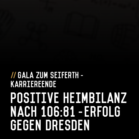
Gala zum Seiferth-
Karriereende
Positive Heimbilanz
nach 106:81-Erfolg
gegen Dresden