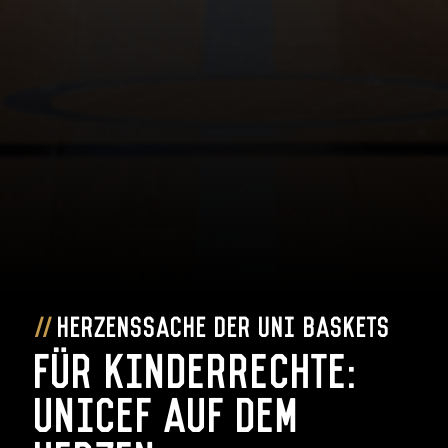
Herzenssache der Uni Baskets
Für Kinderrechte:
UNICEF auf dem