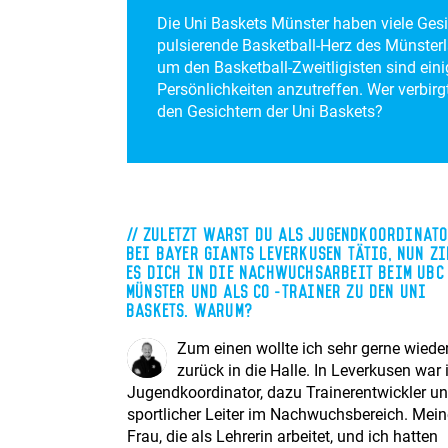
Die Uni Baskets Münster haben viele Gesi
pulsierende Basketball-Herz des Münster
um den Basketball-Zweitligisten sind ei
Persönlichkeiten anzutreffen. Wer verbirgt
den Gesichtern der Uni Baskets?
Zuletzt warst du als Jugendkoordinat
bei Bayer Giants Leverkusen tätig, nun zi
es dich in die Nachwuchsarbeit beim UBC
Münster und als Co-Trainer zu den Uni
Baskets. Warum?
Zum einen wollte ich sehr gerne wiede
zurück in die Halle. In Leverkusen war 
Jugendkoordinator, dazu Trainerentwickler u
sportlicher Leiter im Nachwuchsbereich. Mein
Frau, die als Lehrerin arbeitet, und ich hatten