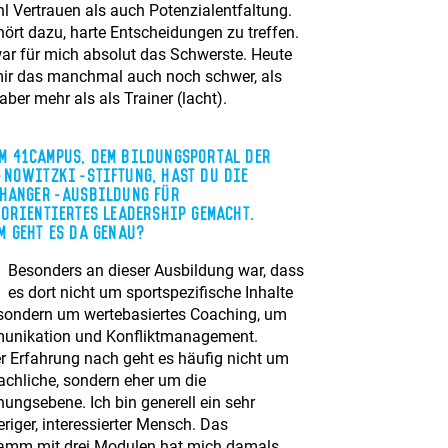
l Vertrauen als auch Potenzialentfaltung.
hört dazu, harte Entscheidungen zu treffen.
ar für mich absolut das Schwerste. Heute
 mir das manchmal auch noch schwer, als
ber mehr als als Trainer (lacht).
m 41Campus, dem Bildungsportal der
Nowitzki-Stiftung, hast Du die
Changer-Ausbildung für
orientiertes Leadership gemacht.
 geht es da genau?
Besonders an dieser Ausbildung war, dass
es dort nicht um sportspezifische Inhalte
 sondern um wertebasiertes Coaching, um
nikation und Konfliktmanagement.
r Erfahrung nach geht es häufig nicht um
achliche, sondern eher um die
hungsebene. Ich bin generell ein sehr
riger, interessierter Mensch. Das
amm mit drei Modulen hat mich damals