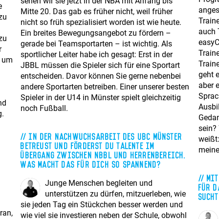
sehen wir sie jetzt in der NBA mit Anfang bis
e
anges
Mitte 20. Das gab es früher nicht, weil früher
 zu
Traine
nicht so früh spezialisiert worden ist wie heute.
auch 
Ein breites Bewegungsangebot zu fördern –
zu
easyC
gerade bei Teamsportarten – ist wichtig. Als
r
Train
sportlicher Leiter habe ich gesagt: Erst in der
, um
Train
JBBL müssen die Spieler sich für eine Sportart
geht 
entscheiden. Davor können Sie gerne nebenbei
aber 
andere Sportarten betreiben. Einer unserer besten
Sprac
Spieler in der U14 in Münster spielt gleichzeitig
nd
Ausbi
noch Fußball.
g.
Gedan
sein?
In der Nachwuchsarbeit des UBC Münster
weißt:
betreust und förderst Du Talente im
meine
Übergang zwischen NBBL und Herrenbereich.
Was macht das für Dich so spannend?
Mit
Junge Menschen begleiten und
für d
unterstützen zu dürfen, mitzuerleben, wie
sucht
sie jeden Tag ein Stückchen besser werden und
ran,
wie viel sie investieren neben der Schule, obwohl