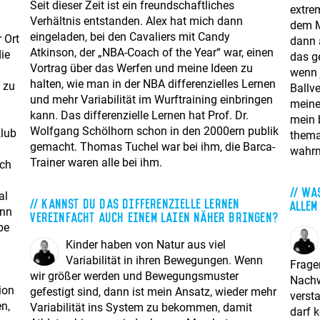
Seit dieser Zeit ist ein freundschaftliches
extre
Verhältnis entstanden. Alex hat mich dann
dem M
eingeladen, bei den Cavaliers mit Candy
 Ort
dann a
Atkinson, der „NBA-Coach of the Year“ war, einen
ie
das g
Vortrag über das Werfen und meine Ideen zu
wenn 
halten, wie man in der NBA differenzielles Lernen
e zu
Ballve
und mehr Variabilität im Wurftraining einbringen
n
meinen
kann. Das differenzielle Lernen hat Prof. Dr.
mein 
Wolfgang Schölhorn schon in den 2000ern publik
Klub
themat
gemacht. Thomas Tuchel war bei ihm, die Barca-
wahr
Trainer waren alle bei ihm.
ich
Was
al
Kannst Du das differenzielle Lernen
allem
ann
vereinfacht auch einem Laien näher bringen?
be
Kinder haben von Natur aus viel
Variabilität in ihren Bewegungen. Wenn
Fragen
wir größer werden und Bewegungsmuster
Nachw
ion
gefestigt sind, dann ist mein Ansatz, wieder mehr
verst
en,
Variabilität ins System zu bekommen, damit
darf 