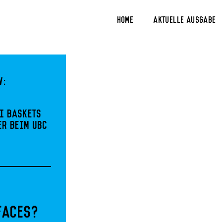
Home
Aktuelle Ausgabe
w:
i Baskets
er beim UBC
faces?