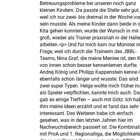
Betreuungsprobleme bei unseren noch ganz
kleinen Kindern. Da passte die Stelle sehr gut,
weil ich nur zwei- bis dreimal in der Woche vor
sein musste. Als meine Kinder dann beide in d
Kita gehen konnten, wurde der Wunsch in mir
groß, wieder als Trainer praxisnah in der Hall
arbeiten.<p> Und für mich kam nur Münster i
Frage, weil ich durch die Trainerin des JBBL-
Teams, Nina Graf, die meine Mentee ist, den 
von innen schon besser kennenlernen durfte.
Andrej König und Philipp Kappenstein kenne 
ebenfalls schon länger und wusste: Das sind
zwei super Typen. Helge wollte mich früher m
als Spieler verpflichten, kannte mich auch. D
gab es einige Treffen – auch mit Götz. Ich ha
ihm meine Ideen erzählt und er fand das sehr
interessant. Des Weiteren habe ich einfach
gesehen, was in den letzten Jahren hier im
Nachwuchsbereich passiert ist. Die Kombinat
mit ProA und 1. Regionalliga, die Möglichkeit