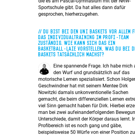
die es am Pascal-Gymnasium mit der NRW-
Sportschule gibt. Da hat alles dann dafür
gesprochen, hierherzugehen.
Du bist bei den Uni Baskets vor allem 
das Individualtraining im Profi-Team
zuständig. Wie kann sich das ein
Basketball-Laie vorstellen, was du bei d
Baskets tatsächlich machst?
Eine spannende Frage. Ich habe mich 
den Wurf und grundsätzlich auf das
motorische Lernen spezialisiert. Schon Holge
Geschwindner hat mit seinem Mentee Dirk
Nowitzki damals unkonventionelle Sachen
gemacht, die beim differenziellen Lernen ext
viel Sinn gemacht haben für Dirk. Hierbei erz
man bei zwei aufeinanderfolgenden Bewegu
Unterschiede, damit der Körper daraus lernt. 
Profibereich ist es noch gang und gäbe,
beispielsweise 50 Würfe von einer Position zu