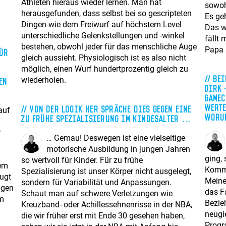
Athleten hieraus wieder lernen. Man hat
sowoh
herausgefunden, dass selbst bei so gescripteten
Es ge
Dingen wie dem Freiwurf auf höchstem Level
Das w
unterschiedliche Gelenkstellungen und -winkel
fällt
bestehen, obwohl jeder für das menschliche Auge
Papa a
für
gleich aussieht. Physiologisch ist es also nicht
möglich, einen Wurf hundertprozentig gleich zu
Bei
wiederholen.
en
Dirk-
Game
werte
Von der Logik her spräche dies gegen eine
auf
Worum
zu frühe Spezialisierung im Kindesalter …
r
… Gemau! Deswegen ist eine vielseitige
motorische Ausbildung in jungen Jahren
ging,
so wertvoll für Kinder. Für zu frühe
rem
Kommu
Spezialisierung ist unser Körper nicht ausgelegt,
eugt
Meine
sondern für Variabilität und Anpassungen.
ngen
das F
Schaut man auf schwere Verletzungen wie
Im
Bezie
Kreuzband- oder Achillessehnenrisse in der NBA,
neugie
die wir früher erst mit Ende 30 gesehen haben,
Progr