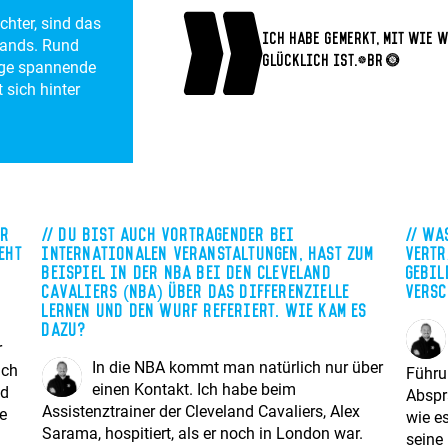
chter, sind das
Ich habe gemerkt, mit wie 
lands. Rund
glücklich ist.<br>
nige spannende
 sich hinter
or
Du bist auch Vortragender bei
Was
eht
internationalen Veranstaltungen, hast zum
Vertr
Beispiel in der NBA bei den Cleveland
Gebil
Cavaliers (NBA) über das differenzielle
versc
Lernen und den Wurf referiert. Wie kam es
dazu?
r
In die NBA kommt man natürlich nur über
ich
Führu
einen Kontakt. Ich habe beim
nd
Abspr
Assistenztrainer der Cleveland Cavaliers, Alex
e
wie es
Sarama, hospitiert, als er noch in London war.
seine