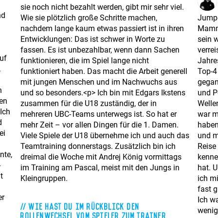
sie noch nicht bezahlt werden, gibt mir sehr viel.
nd
Wie sie plötzlich große Schritte machen,
Jumpe
nachdem lange kaum etwas passiert ist in ihren
Mammu
Entwicklungen: Das ist schwer in Worte zu
sein 
fassen. Es ist unbezahlbar, wenn dann Sachen
verre
uf
funktionieren, die im Spiel lange nicht
Jahre
.
funktioniert haben. Das macht die Arbeit generell
Top-4 
mit jungen Menschen und im Nachwuchs aus
gegan
n
und so besonders.<p> Ich bin mit Edgars Ikstens
und P
ten
zusammen für die U18 zuständig, der in
Wellen
Ich
mehreren UBC-Teams unterwegs ist. So hat er
war mi
d
mehr Zeit – vor allen Dingen für die 1. Damen.
haben.
ei
Viele Spiele der U18 übernehme ich und auch das
und m
Teamtraining donnerstags. Zusätzlich bin ich
Reise
nte,
dreimal die Woche mit Andrej König vormittags
kenne
-
im Training am Pascal, meist mit den Jungs in
hat. U
t
Kleingruppen.
ich m
n
fast g
er
Ich w
Wie hast Du im Rückblick den
wenig
Rollenwechsel vom Spieler zum Trainer