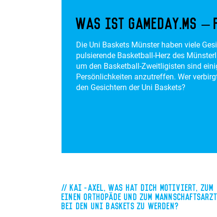
Was ist gameday.ms – 
Die Uni Baskets Münster haben viele Gesi
pulsierende Basketball-Herz des Münster
um den Basketball-Zweitligisten sind ei
Persönlichkeiten anzutreffen. Wer verbirgt
den Gesichtern der Uni Baskets?
Kai-Axel, was hat dich motiviert, zum
einen Orthopäde und zum Mannschaftsarz
bei den Uni Baskets zu werden?