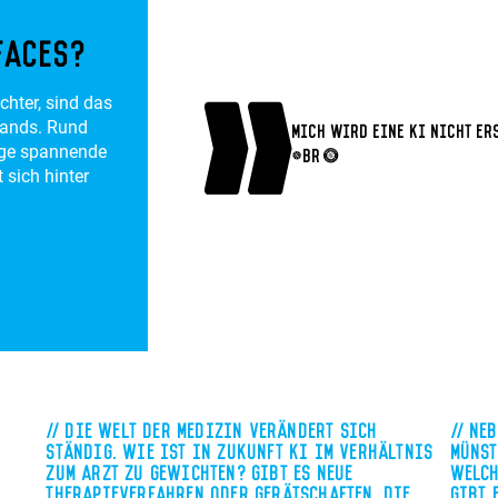
faces?
chter, sind das
lands. Rund
Mich wird eine KI nicht er
nige spannende
<br>
 sich hinter
Die Welt der Medizin verändert sich
Neb
t
ständig. Wie ist in Zukunft KI im Verhältnis
Münst
zum Arzt zu gewichten? Gibt es neue
Welch
Therapieverfahren oder Gerätschaften, die
gibt 