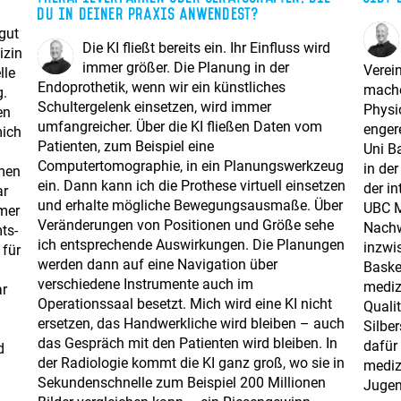
du in deiner Praxis anwendest?
gut
Die KI fließt bereits ein. Ihr Einfluss wird
izin
immer größer. Die Planung in der
Verei
lle
Endoprothetik, wenn wir ein künstliches
mache
g.
Schultergelenk einsetzen, wird immer
Physi
en
umfangreicher. Über die KI fließen Daten vom
enger
mich
Patienten, zum Beispiel eine
Uni B
Computertomographie, in ein Planungswerkzeug
in de
men
ein. Dann kann ich die Prothese virtuell einsetzen
der in
ar
und erhalte mögliche Bewegungsausmaße. Über
UBC M
mmer
Veränderungen von Positionen und Größe sehe
Nachw
ts-
ich entsprechende Auswirkungen. Die Planungen
inzwis
 für
werden dann auf eine Navigation über
Baske
verschiedene Instrumente auch im
mediz
ar
Operationssaal besetzt. Mich wird eine KI nicht
Quali
ersetzen, das Handwerkliche wird bleiben – auch
Silbe
das Gespräch mit den Patienten wird bleiben. In
dafür
d
der Radiologie kommt die KI ganz groß, wo sie in
mediz
Sekundenschnelle zum Beispiel 200 Millionen
Jugen