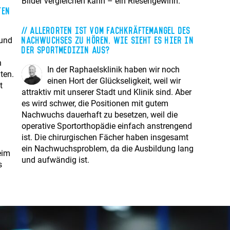
Bilder vergleichen kann – ein Riesengewinn.
ten
Allerorten ist vom Fachkräftemangel des
Nachwuchses zu hören. Wie sieht es hier in
 und
der Sportmedizin aus?
h
In der Raphaelsklinik haben wir noch
ten.
einen Hort der Glückseligkeit, weil wir
t
attraktiv mit unserer Stadt und Klinik sind. Aber
es wird schwer, die Positionen mit gutem
Nachwuchs dauerhaft zu besetzen, weil die
operative Sportorthopädie einfach anstrengend
ist. Die chirurgischen Fächer haben insgesamt
ein Nachwuchsproblem, da die Ausbildung lang
eim
und aufwändig ist.
s