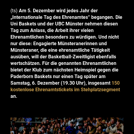
(ts)
Am 5. Dezember wird jedes Jahr der
„Internationale Tag des Ehrenamtes“ begangen. Die
Uni Baskets und der UBC Münster nehmen diesen
Tag zum Anlass, die Arbeit ihrer vielen
Ehrenamtlichen besonders zu würdigen. Und nicht
nur diese: Engagierte Münsteranerinnen und
Münsteraner, die eine ehrenamtliche Tätigkeit
ausüben, will der Basketball-Zweitligist ebenfalls
wertschätzen. Für die genannten Ehrenamtlichen
bietet der Klub zum nächsten Heimspiel gegen die
Paderborn Baskets nur einen Tag später am
Samstag, 6. Dezember (19.30 Uhr), insgesamt
150
kostenlose Ehrenamtstickets im Stehplatzsegment
an.