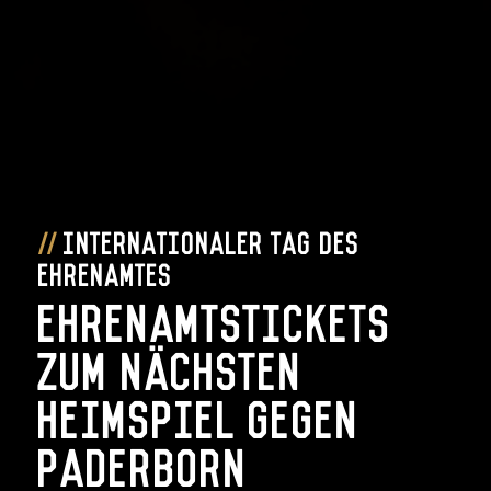
Internationaler Tag des
Ehrenamtes
Ehrenamtstickets
zum nächsten
Heimspiel gegen
Paderborn