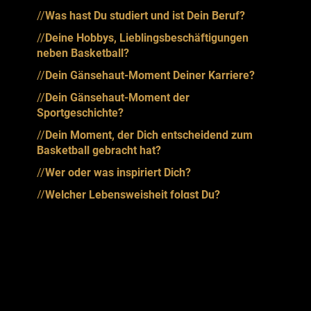
//
Was hast Du studiert und ist Dein Beruf?
//
Deine Hobbys, Lieblingsbeschäftigungen
neben Basketball?
//
Dein Gänsehaut-Moment Deiner Karriere?
//
Dein Gänsehaut-Moment der
Sportgeschichte?
//
Dein Moment, der Dich entscheidend zum
Basketball gebracht hat?
//
Wer oder was inspiriert Dich?
//
Welcher Lebensweisheit folgst Du?
//
Der beste Rat, den Du je bekommen hast?
//
Was sind Deine Ziele für die Zukunft?
//
Dein Lieblingsbuch?
//
Deine Lieblingsstaffel und Dein Lieblingsfilm?
//
Deine Lieblingsmusik?