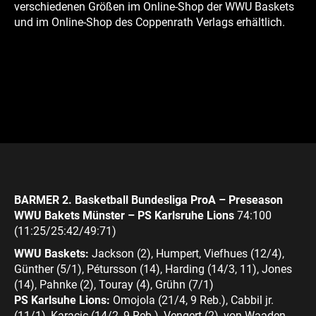
verschiedenen Größen im Online-Shop der WWU Baskets
und im Online-Shop des Coppenrath Verlags erhältlich.
BARMER 2. Basketball Bundesliga ProA – Preseason
WWU Bakets Münster – PS Karlsruhe Lions
74:100
(11:25/25:42/49:71)
WWU Baskets:
Jackson (2), Humpert, Viefhues (12/4),
Günther (5/1), Pétursson (14), Harding (14/3, 11), Jones
(14), Pahnke (2), Touray (4), Grühn (7/1)
PS Karlsuhe Lions:
Omojola (21/4, 9 Reb.), Cabbil jr.
(11/1), Karacic (14/2, 9 Reb.), Vengert (2), von Waaden