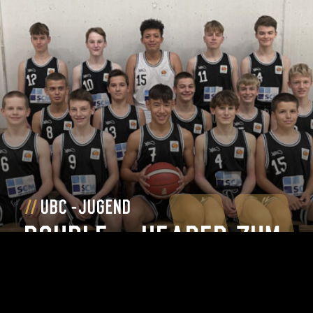
ubc-jugend
Double – header zum
auftakt
Zum Artikel