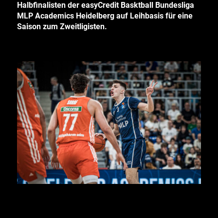
Halbfinalisten der easyCredit Basktball Bundesliga
MLP Academics Heidelberg auf Leihbasis für eine
Saison zum Zweitligisten.