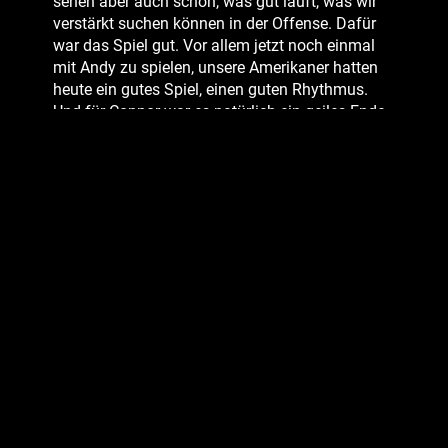
sehen aber auch schon, was gut läuft, was wir
verstärkt suchen können in der Offense. Dafür
war das Spiel gut. Vor allem jetzt noch einmal
mit Andy zu spielen, unsere Amerikaner hatten
heute ein gutes Spiel, einen guten Rhythmus.
Und für Connor war es natürlich ein geiles Ende,
hier so in Münster anzukommen.
Wir haben jetzt zwei Tage frei, dann eine lange
Trainingswoche, weil wir mit einem
Sonntagsspiel starten. Hagen ist ein hartes Spiel
zu Beginn, vor allem auswärts. Die Ischehölle ist
berühmt berüchtigt. Da ist es schwierig zu
spielen, aber umso interessanter für uns auch, in
so einer Atmosphäre zu spielen. Wir bereiten uns
jetzt akribisch darauf vor. Und dann gucken wir
mal, was da in Hagen geht.“